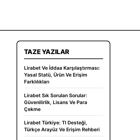
TAZE YAZILAR
Lirabet Ve İddaa Karşılaştırması:
Yasal Statü, Ürün Ve Erişim
Farklılıkları
Lirabet Sık Sorulan Sorular:
Güvenilirlik, Lisans Ve Para
Çekme
Lirabet Türkiye: Tl Desteği,
Türkçe Arayüz Ve Erişim Rehberi