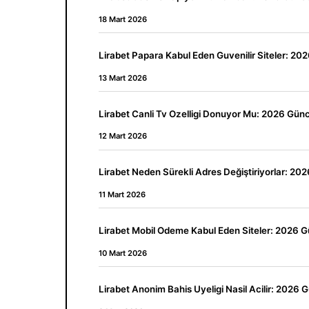
18 Mart 2026
Lirabet Papara Kabul Eden Guvenilir Siteler: 20
13 Mart 2026
Lirabet Canli Tv Ozelligi Donuyor Mu: 2026 Günc
12 Mart 2026
Lirabet Neden Sürekli Adres Değiştiriyorlar: 20
11 Mart 2026
Lirabet Mobil Odeme Kabul Eden Siteler: 2026 G
10 Mart 2026
Lirabet Anonim Bahis Uyeligi Nasil Acilir: 2026 