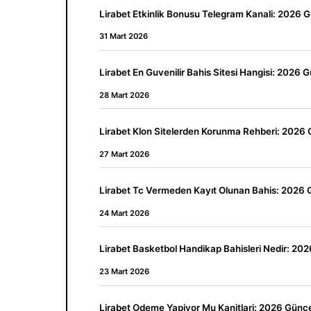
Lirabet Etkinlik Bonusu Telegram Kanali: 2026 
31 Mart 2026
Lirabet En Guvenilir Bahis Sitesi Hangisi: 2026 
28 Mart 2026
Lirabet Klon Sitelerden Korunma Rehberi: 2026 
27 Mart 2026
Lirabet Tc Vermeden Kayıt Olunan Bahis: 2026 
24 Mart 2026
Lirabet Basketbol Handikap Bahisleri Nedir: 20
23 Mart 2026
Lirabet Odeme Yapiyor Mu Kanitlari: 2026 Günce