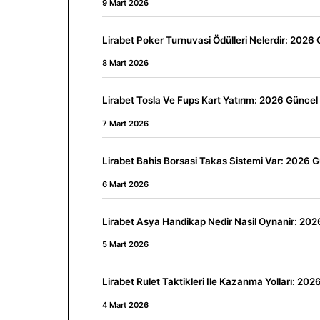
9 Mart 2026
Lirabet Poker Turnuvasi Ödülleri Nelerdir: 2026
8 Mart 2026
Lirabet Tosla Ve Fups Kart Yatırım: 2026 Güncel
7 Mart 2026
Lirabet Bahis Borsasi Takas Sistemi Var: 2026 
6 Mart 2026
Lirabet Asya Handikap Nedir Nasil Oynanir: 202
5 Mart 2026
Lirabet Rulet Taktikleri Ile Kazanma Yolları: 20
4 Mart 2026