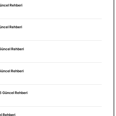
Güncel Rehberi
Güncel Rehberi
Güncel Rehberi
Güncel Rehberi
26 Güncel Rehberi
l Rehberi