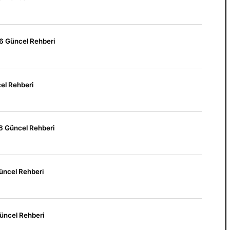
26 Güncel Rehberi
el Rehberi
26 Güncel Rehberi
üncel Rehberi
Güncel Rehberi