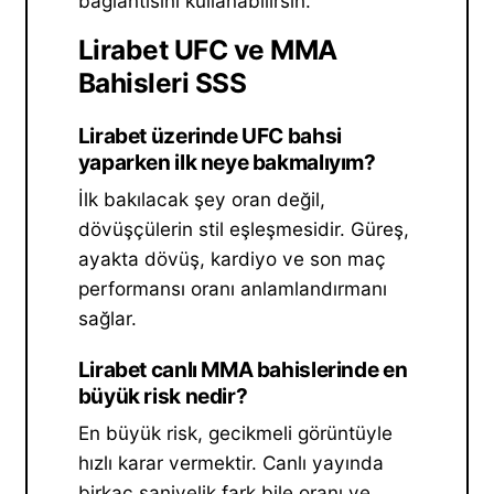
bağlantısını kullanabilirsin.
Lirabet UFC ve MMA
Bahisleri SSS
Lirabet üzerinde UFC bahsi
yaparken ilk neye bakmalıyım?
İlk bakılacak şey oran değil,
dövüşçülerin stil eşleşmesidir. Güreş,
ayakta dövüş, kardiyo ve son maç
performansı oranı anlamlandırmanı
sağlar.
Lirabet canlı MMA bahislerinde en
büyük risk nedir?
En büyük risk, gecikmeli görüntüyle
hızlı karar vermektir. Canlı yayında
birkaç saniyelik fark bile oranı ve