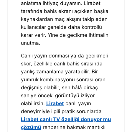
anlatıma ihtiyaç duyarsın. Lirabet
tarafında bahis ekranı açıkken başka
kaynaklardan maç akışını takip eden
kullanıcılar genelde daha kontrollü
karar verir. Yine de gecikme ihtimalini
unutma.
Canlı yayın donması ya da gecikmeli
skor, özellikle canlı bahis sırasında
yanlış zamanlama yaratabilir. Bir
yumruk kombinasyonu sonrası oran
değişmiş olabilir, sen hâlâ birkaç
saniye önceki görüntüyü izliyor
olabilirsin.
Lirabet
canlı yayın
deneyimiyle ilgili pratik sorunlarda
Lirabet canlı TV özelliği donuyor mu
çözümü
rehberine bakmak mantıklı