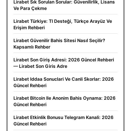
Lirabet Sık Sorulan Sorular: Güvenilirlik, Lisans
Ve Para Çekme
Lirabet Türkiye: Tl Desteği, Türkçe Arayüz Ve
Erişim Rehberi
Lirabet Güvenilir Bahis Sitesi Nasıl Seçilir?
Kapsamlı Rehber
Lirabet Son Giriş Adresi: 2026 Güncel Rehberi
— Lirabet Son Giris Adre
Lirabet Iddaa Sonuclari Ve Canli Skorlar: 2026
Güncel Rehberi
Lirabet Bitcoin Ile Anonim Bahis Oynama: 2026
Güncel Rehberi
Lirabet Etkinlik Bonusu Telegram Kanali: 2026
Güncel Rehberi