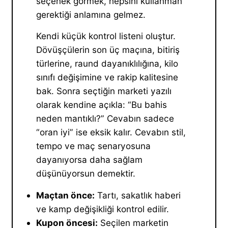
seçenek görmek, hepsini kullanman
gerektiği anlamına gelmez.
Kendi küçük kontrol listeni oluştur.
Dövüşçülerin son üç maçına, bitiriş
türlerine, raund dayanıklılığına, kilo
sınıfı değişimine ve rakip kalitesine
bak. Sonra seçtiğin marketi yazılı
olarak kendine açıkla: “Bu bahis
neden mantıklı?” Cevabın sadece
“oran iyi” ise eksik kalır. Cevabın stil,
tempo ve maç senaryosuna
dayanıyorsa daha sağlam
düşünüyorsun demektir.
Maçtan önce:
Tartı, sakatlık haberi
ve kamp değişikliği kontrol edilir.
Kupon öncesi:
Seçilen marketin