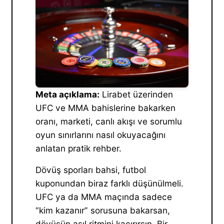
Meta açıklama:
Lirabet üzerinden
UFC ve MMA bahislerine bakarken
oranı, marketi, canlı akışı ve sorumlu
oyun sınırlarını nasıl okuyacağını
anlatan pratik rehber.
Dövüş sporları bahsi, futbol
kuponundan biraz farklı düşünülmeli.
UFC ya da MMA maçında sadece
“kim kazanır” sorusuna bakarsan,
dövüşün asıl ritmini kaçırırsın. Bir