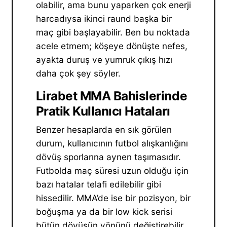
olabilir, ama bunu yaparken çok enerji
harcadıysa ikinci raund başka bir
maç gibi başlayabilir. Ben bu noktada
acele etmem; köşeye dönüşte nefes,
ayakta duruş ve yumruk çıkış hızı
daha çok şey söyler.
Lirabet MMA Bahislerinde
Pratik Kullanıcı Hataları
Benzer hesaplarda en sık görülen
durum, kullanıcının futbol alışkanlığını
dövüş sporlarına aynen taşımasıdır.
Futbolda maç süresi uzun olduğu için
bazı hatalar telafi edilebilir gibi
hissedilir. MMA’de ise bir pozisyon, bir
boğuşma ya da bir low kick serisi
bütün dövüşün yönünü değiştirebilir.