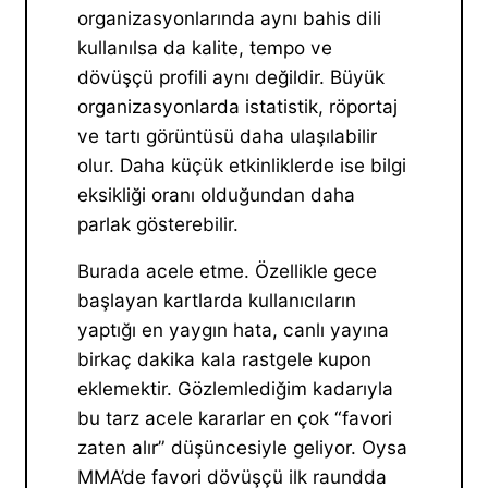
organizasyonlarında aynı bahis dili
kullanılsa da kalite, tempo ve
dövüşçü profili aynı değildir. Büyük
organizasyonlarda istatistik, röportaj
ve tartı görüntüsü daha ulaşılabilir
olur. Daha küçük etkinliklerde ise bilgi
eksikliği oranı olduğundan daha
parlak gösterebilir.
Burada acele etme. Özellikle gece
başlayan kartlarda kullanıcıların
yaptığı en yaygın hata, canlı yayına
birkaç dakika kala rastgele kupon
eklemektir. Gözlemlediğim kadarıyla
bu tarz acele kararlar en çok “favori
zaten alır” düşüncesiyle geliyor. Oysa
MMA’de favori dövüşçü ilk raundda