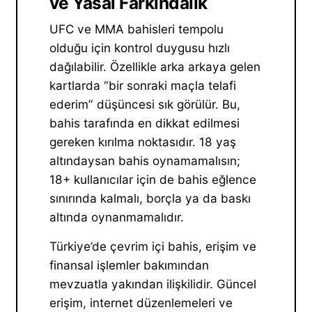
ve Yasal Farkındalık
UFC ve MMA bahisleri tempolu
olduğu için kontrol duygusu hızlı
dağılabilir. Özellikle arka arkaya gelen
kartlarda “bir sonraki maçla telafi
ederim” düşüncesi sık görülür. Bu,
bahis tarafında en dikkat edilmesi
gereken kırılma noktasıdır. 18 yaş
altındaysan bahis oynamamalısın;
18+ kullanıcılar için de bahis eğlence
sınırında kalmalı, borçla ya da baskı
altında oynanmamalıdır.
Türkiye’de çevrim içi bahis, erişim ve
finansal işlemler bakımından
mevzuatla yakından ilişkilidir. Güncel
erişim, internet düzenlemeleri ve