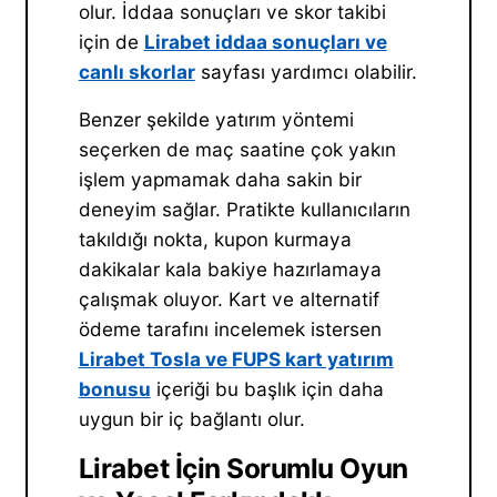
olur. İddaa sonuçları ve skor takibi
için de
Lirabet iddaa sonuçları ve
canlı skorlar
sayfası yardımcı olabilir.
Benzer şekilde yatırım yöntemi
seçerken de maç saatine çok yakın
işlem yapmamak daha sakin bir
deneyim sağlar. Pratikte kullanıcıların
takıldığı nokta, kupon kurmaya
dakikalar kala bakiye hazırlamaya
çalışmak oluyor. Kart ve alternatif
ödeme tarafını incelemek istersen
Lirabet Tosla ve FUPS kart yatırım
bonusu
içeriği bu başlık için daha
uygun bir iç bağlantı olur.
Lirabet İçin Sorumlu Oyun