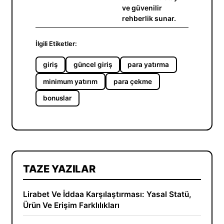
ve güvenilir
rehberlik sunar.
İlgili Etiketler:
giriş
güncel giriş
para yatırma
minimum yatırım
para çekme
bonuslar
TAZE YAZILAR
Lirabet Ve İddaa Karşılaştırması: Yasal Statü,
Ürün Ve Erişim Farklılıkları