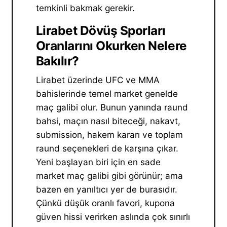
temkinli bakmak gerekir.
Lirabet Dövüş Sporları
Oranlarını Okurken Nelere
Bakılır?
Lirabet üzerinde UFC ve MMA
bahislerinde temel market genelde
maç galibi olur. Bunun yanında raund
bahsi, maçın nasıl biteceği, nakavt,
submission, hakem kararı ve toplam
raund seçenekleri de karşına çıkar.
Yeni başlayan biri için en sade
market maç galibi gibi görünür; ama
bazen en yanıltıcı yer de burasıdır.
Çünkü düşük oranlı favori, kupona
güven hissi verirken aslında çok sınırlı