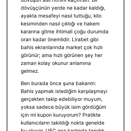
dövüşçünün yerde ne kadar kaldığı,
ayakta mesafeyi nasıl tuttuğu, kilo
kesiminden nasıl çıktığı ve hakem
kararına gitme ihtimali çoğu durumda
oran kadar önemlidir. Lirabet gibi
bahis ekranlarında market çok hızlı
görünür; ama hızlı görünen şey her
zaman kolay okunur anlamına
gelmez.
Ben burada önce şuna bakarım:
Bahis yapmak istediğim karşılaşmayı
gerçekten takip edebiliyor muyum,
yoksa sadece büyük isim gördüğüm
için mi kupon kuruyorum? Pratikte
kullanıcıların takıldığı nokta genelde
bu oluyor. UFC ana kartında tanıdık