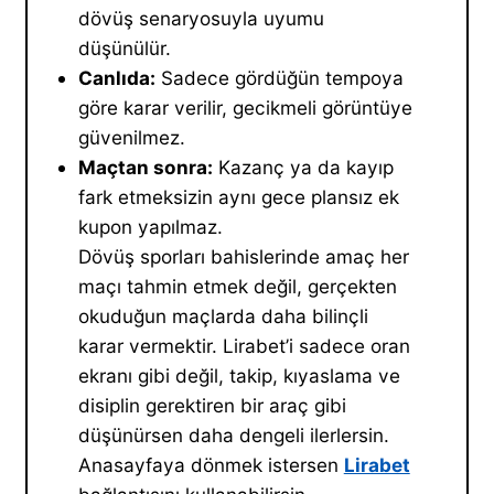
dövüş senaryosuyla uyumu
düşünülür.
Canlıda:
Sadece gördüğün tempoya
göre karar verilir, gecikmeli görüntüye
güvenilmez.
Maçtan sonra:
Kazanç ya da kayıp
fark etmeksizin aynı gece plansız ek
kupon yapılmaz.
Dövüş sporları bahislerinde amaç her
maçı tahmin etmek değil, gerçekten
okuduğun maçlarda daha bilinçli
karar vermektir. Lirabet’i sadece oran
ekranı gibi değil, takip, kıyaslama ve
disiplin gerektiren bir araç gibi
düşünürsen daha dengeli ilerlersin.
Anasayfaya dönmek istersen
Lirabet