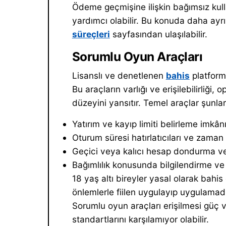
Ödeme geçmişine ilişkin bağımsız kull
yardımcı olabilir. Bu konuda daha ayrı
süreçleri
sayfasından ulaşılabilir.
Sorumlu Oyun Araçları
Lisanslı ve denetlenen
bahis
platform
Bu araçların varlığı ve erişilebilirliği
düzeyini yansıtır. Temel araçlar şunlar
Yatırım ve kayıp limiti belirleme imkân
Oturum süresi hatırlatıcıları ve zaman
Geçici veya kalıcı hesap dondurma ve
Bağımlılık konusunda bilgilendirme v
18 yaş altı bireyler yasal olarak bahi
önlemlerle fiilen uygulayıp uygulamadığ
Sorumlu oyun araçları erişilmesi güç v
standartlarını karşılamıyor olabilir.