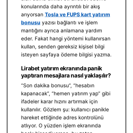
konularında daha ayrıntılı bir akış
arıyorsan
Tosla ve FUPS kart yatırım
bonusu
yazısı bağlantı ve işlem
mantığını ayrıca anlamana yardım
eder. Fakat hangi yöntemi kullanırsan
kullan, senden gereksiz kişisel bilgi
isteyen sayfaya ödeme bilgisi yazma.
Lirabet yatırım ekranında panik
yaptıran mesajlara nasıl yaklaşılır?
“Son dakika bonusu”, “hesabın
kapanacak”, “hemen yatırım yap” gibi
ifadeler karar hızını artırmak için
kullanılır. Gözlem şu: kullanıcı panikle
hareket ettiğinde adres kontrolünü
atlıyor. O yüzden işlem ekranında