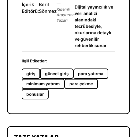
İçerik
Beril
—
Dijital yayıncılık ve
Kıdemli
Editörü:
Sönmez
veri analizi
Araştırma
alanındaki
Yazarı
tecrübesiyle,
okurlarına detaylı
ve güvenilir
rehberlik sunar.
İlgili Etiketler:
giriş
güncel giriş
para yatırma
minimum yatırım
para çekme
bonuslar