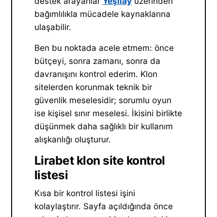
destek arayanlar
Yeşilay
üzerinden
bağımlılıkla mücadele kaynaklarına
ulaşabilir.
Ben bu noktada acele etmem: önce
bütçeyi, sonra zamanı, sonra da
davranışını kontrol ederim. Klon
sitelerden korunmak teknik bir
güvenlik meselesidir; sorumlu oyun
ise kişisel sınır meselesi. İkisini birlikte
düşünmek daha sağlıklı bir kullanım
alışkanlığı oluşturur.
Lirabet klon site kontrol
listesi
Kısa bir kontrol listesi işini
kolaylaştırır. Sayfa açıldığında önce