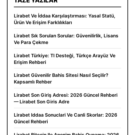
TAZE YAZILAR
Lirabet Ve İddaa Karşılaştırması: Yasal Statü,
Ürün Ve Erişim Farklılıkları
Lirabet Sık Sorulan Sorular: Güvenilirlik, Lisans
Ve Para Çekme
Lirabet Türkiye: Tl Desteği, Türkçe Arayüz Ve
Erişim Rehberi
Lirabet Güvenilir Bahis Sitesi Nasıl Seçilir?
Kapsamlı Rehber
Lirabet Son Giriş Adresi: 2026 Güncel Rehberi
— Lirabet Son Giris Adre
Lirabet Iddaa Sonuclari Ve Canli Skorlar: 2026
Güncel Rehberi
Lirabet Bitcoin Ile Anonim Bahis Oynama: 2026