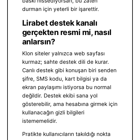
baskı hissediyorsan, bu zaten
durman için yeterli bir işarettir.
Lirabet destek kanalı
gerçekten resmi mi, nasıl
anlarsın?
Klon siteler yalnızca web sayfası
kurmaz; sahte destek dili de kurar.
Canlı destek gibi konuşan biri senden
şifre, SMS kodu, kart bilgisi ya da
ekran paylaşımı istiyorsa bu normal
değildir. Destek ekibi sana yol
gösterebilir, ama hesabına girmek için
kullanacağın gizli bilgileri
istememelidir.
Pratikte kullanıcıların takıldığı nokta