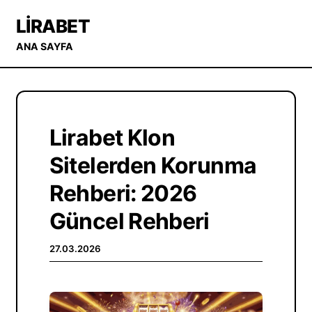
LIRABET
ANA SAYFA
Lirabet Klon
Sitelerden Korunma
Rehberi: 2026
Güncel Rehberi
27.03.2026