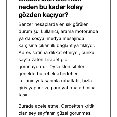
neden bu kadar kolay
gözden kaçıyor?
Benzer hesaplarda en sık görülen
durum şu: kullanıcı, arama motorunda
ya da sosyal medya mesajında
karşısına çıkan ilk bağlantıya tıklıyor.
Adres satırına dikkat etmiyor, çünkü
sayfa zaten Lirabet gibi
görünüyordur. Oysa klon siteler
genelde bu refleksi hedefler;
kullanıcıyı tasarımla rahatlatır, hızla
giriş yaptırır ve para yatırma adımına
taşır.
Burada acele etme. Gerçekten kritik
olan şey sayfanın güzel görünmesi