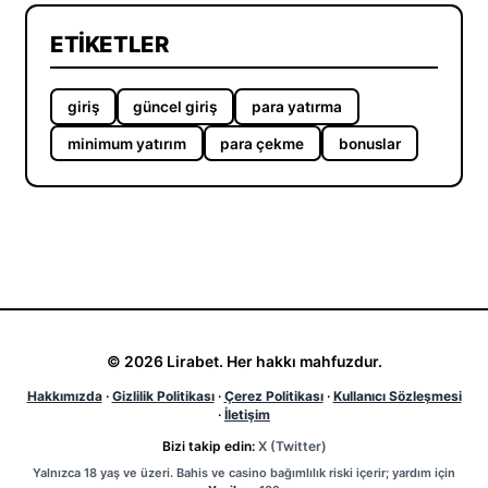
ETIKETLER
giriş
güncel giriş
para yatırma
minimum yatırım
para çekme
bonuslar
© 2026 Lirabet. Her hakkı mahfuzdur.
Hakkımızda
·
Gizlilik Politikası
·
Çerez Politikası
·
Kullanıcı Sözleşmesi
·
İletişim
Bizi takip edin:
X (Twitter)
Yalnızca 18 yaş ve üzeri. Bahis ve casino bağımlılık riski içerir; yardım için