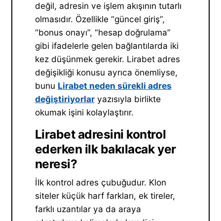
değil, adresin ve işlem akışının tutarlı
olmasıdır. Özellikle “güncel giriş”,
“bonus onayı”, “hesap doğrulama”
gibi ifadelerle gelen bağlantılarda iki
kez düşünmek gerekir. Lirabet adres
değişikliği konusu ayrıca önemliyse,
bunu
Lirabet neden sürekli adres
değiştiriyorlar
yazısıyla birlikte
okumak işini kolaylaştırır.
Lirabet adresini kontrol
ederken ilk bakılacak yer
neresi?
İlk kontrol adres çubuğudur. Klon
siteler küçük harf farkları, ek tireler,
farklı uzantılar ya da araya