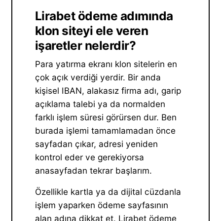
Lirabet ödeme adımında
klon siteyi ele veren
işaretler nelerdir?
Para yatırma ekranı klon sitelerin en
çok açık verdiği yerdir. Bir anda
kişisel IBAN, alakasız firma adı, garip
açıklama talebi ya da normalden
farklı işlem süresi görürsen dur. Ben
burada işlemi tamamlamadan önce
sayfadan çıkar, adresi yeniden
kontrol eder ve gerekiyorsa
anasayfadan tekrar başlarım.
Özellikle kartla ya da dijital cüzdanla
işlem yaparken ödeme sayfasının
alan adına dikkat et. Lirabet ödeme