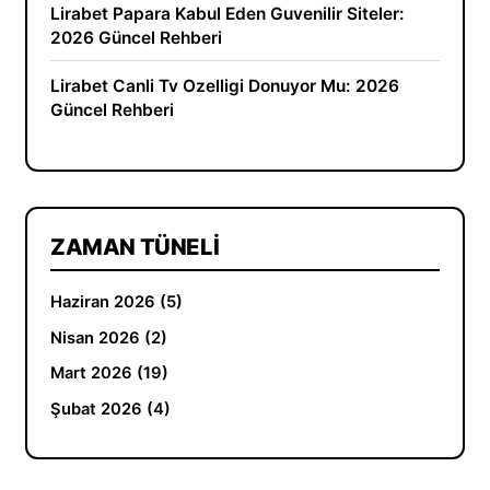
Lirabet Papara Kabul Eden Guvenilir Siteler:
2026 Güncel Rehberi
Lirabet Canli Tv Ozelligi Donuyor Mu: 2026
Güncel Rehberi
ZAMAN TÜNELI
Haziran 2026 (5)
Nisan 2026 (2)
Mart 2026 (19)
Şubat 2026 (4)