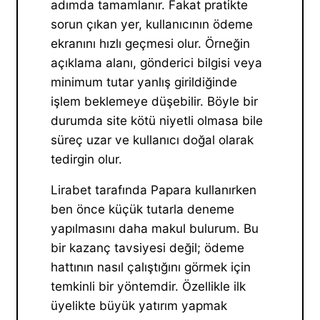
adımda tamamlanır. Fakat pratikte
sorun çıkan yer, kullanıcının ödeme
ekranını hızlı geçmesi olur. Örneğin
açıklama alanı, gönderici bilgisi veya
minimum tutar yanlış girildiğinde
işlem beklemeye düşebilir. Böyle bir
durumda site kötü niyetli olmasa bile
süreç uzar ve kullanıcı doğal olarak
tedirgin olur.
Lirabet tarafında Papara kullanırken
ben önce küçük tutarla deneme
yapılmasını daha makul bulurum. Bu
bir kazanç tavsiyesi değil; ödeme
hattının nasıl çalıştığını görmek için
temkinli bir yöntemdir. Özellikle ilk
üyelikte büyük yatırım yapmak