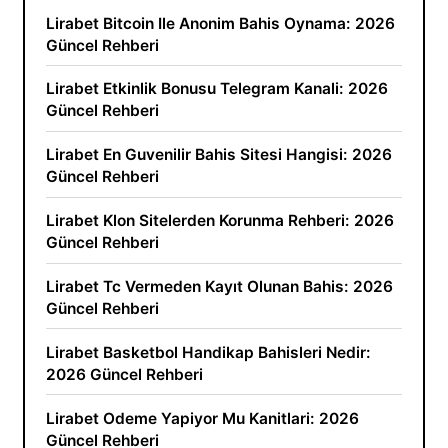
Lirabet Bitcoin Ile Anonim Bahis Oynama: 2026
Güncel Rehberi
Lirabet Etkinlik Bonusu Telegram Kanali: 2026
Güncel Rehberi
Lirabet En Guvenilir Bahis Sitesi Hangisi: 2026
Güncel Rehberi
Lirabet Klon Sitelerden Korunma Rehberi: 2026
Güncel Rehberi
Lirabet Tc Vermeden Kayıt Olunan Bahis: 2026
Güncel Rehberi
Lirabet Basketbol Handikap Bahisleri Nedir:
2026 Güncel Rehberi
Lirabet Odeme Yapiyor Mu Kanitlari: 2026
Güncel Rehberi