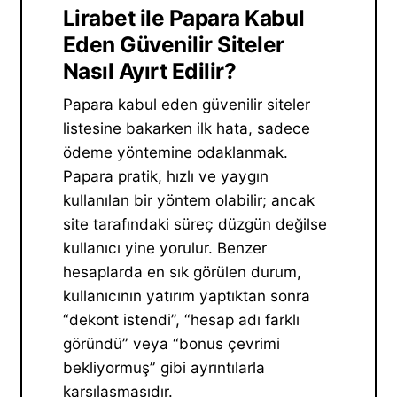
Lirabet ile Papara Kabul
Eden Güvenilir Siteler
Nasıl Ayırt Edilir?
Papara kabul eden güvenilir siteler
listesine bakarken ilk hata, sadece
ödeme yöntemine odaklanmak.
Papara pratik, hızlı ve yaygın
kullanılan bir yöntem olabilir; ancak
site tarafındaki süreç düzgün değilse
kullanıcı yine yorulur. Benzer
hesaplarda en sık görülen durum,
kullanıcının yatırım yaptıktan sonra
“dekont istendi”, “hesap adı farklı
göründü” veya “bonus çevrimi
bekliyormuş” gibi ayrıntılarla
karşılaşmasıdır.