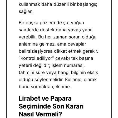
kullanmak daha düzenli bir başlangıç
sağlar.
Bir başka gözlem de şu: yoğun
saatlerde destek daha yavaş yanıt
verebilir. Bu her zaman sorun olduğu
anlamına gelmez, ama cevaplar
belirsizleşiyorsa dikkat etmek gerekir.
“Kontrol ediliyor” cevabı tek başına
yeterli değildir; işlem numarası,
tahmini süre veya hangi bilginin eksik
olduğu söylenmelidir. Kullanıcı olarak
bunu sormakta çekinme.
Lirabet ve Papara
Seçiminde Son Kararı
Nasıl Vermeli?