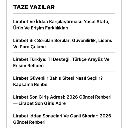
TAZE YAZILAR
Lirabet Ve İddaa Karşılaştırması: Yasal Statü,
Ürün Ve Erişim Farklılıkları
Lirabet Sık Sorulan Sorular: Güvenilirlik, Lisans
Ve Para Çekme
Lirabet Türkiye: Tl Desteği, Türkçe Arayüz Ve
Erişim Rehberi
Lirabet Güvenilir Bahis Sitesi Nasıl Seçilir?
Kapsamlı Rehber
Lirabet Son Giriş Adresi: 2026 Güncel Rehberi
— Lirabet Son Giris Adre
Lirabet Iddaa Sonuclari Ve Canli Skorlar: 2026
Güncel Rehberi