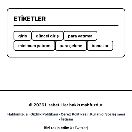
ETIKETLER
giriş
güncel giriş
para yatırma
minimum yatırım
para çekme
bonuslar
© 2026 Lirabet. Her hakkı mahfuzdur.
Hakkımızda
·
Gizlilik Politikası
·
Çerez Politikası
·
Kullanıcı Sözleşmesi
·
İletişim
Bizi takip edin:
X (Twitter)