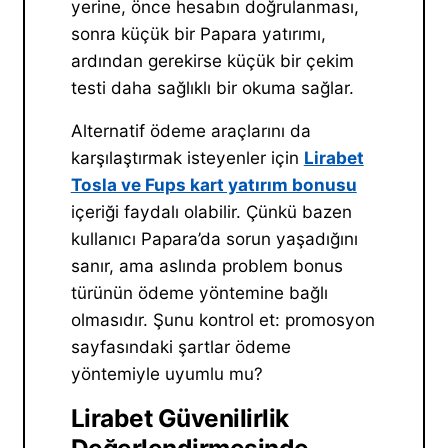
yerine, önce hesabın doğrulanması,
sonra küçük bir Papara yatırımı,
ardından gerekirse küçük bir çekim
testi daha sağlıklı bir okuma sağlar.
Alternatif ödeme araçlarını da
karşılaştırmak isteyenler için
Lirabet
Tosla ve Fups kart yatırım bonusu
içeriği faydalı olabilir. Çünkü bazen
kullanıcı Papara’da sorun yaşadığını
sanır, ama aslında problem bonus
türünün ödeme yöntemine bağlı
olmasıdır. Şunu kontrol et: promosyon
sayfasındaki şartlar ödeme
yöntemiyle uyumlu mu?
Lirabet Güvenilirlik
Değerlendirmesinde