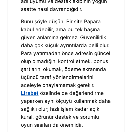
adı uyumu ve destek ekibinin yoğun
saatte nasıl davrandığıdır.
Bunu şöyle düşün: Bir site Papara
kabul edebilir, ama bu tek başına
güven anlamına gelmez. Güvenilirlik
daha çok küçük ayrıntılarda belli olur.
Para yatırmadan önce adresin güncel
olup olmadığını kontrol etmek, bonus
şartlarını okumak, ödeme ekranında
üçüncü taraf yönlendirmelerini
aceleyle onaylamamak gerekir.
Lirabet
özelinde de değerlendirme
yaparken aynı ölçüyü kullanmak daha
sağlıklı olur; hızlı işlem kadar açık
kural, görünür destek ve sorumlu
oyun sınırları da önemlidir.