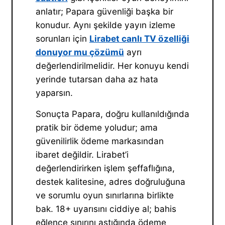
anlatır; Papara güvenliği başka bir
konudur. Aynı şekilde yayın izleme
sorunları için
Lirabet canlı TV özelliği
donuyor mu çözümü
ayrı
değerlendirilmelidir. Her konuyu kendi
yerinde tutarsan daha az hata
yaparsın.
Sonuçta Papara, doğru kullanıldığında
pratik bir ödeme yoludur; ama
güvenilirlik ödeme markasından
ibaret değildir. Lirabet’i
değerlendirirken işlem şeffaflığına,
destek kalitesine, adres doğruluğuna
ve sorumlu oyun sınırlarına birlikte
bak. 18+ uyarısını ciddiye al; bahis
eğlence sınırını aştığında ödeme