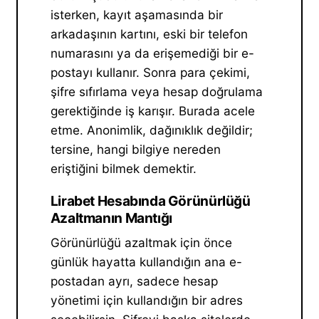
isterken, kayıt aşamasında bir
arkadaşının kartını, eski bir telefon
numarasını ya da erişemediği bir e-
postayı kullanır. Sonra para çekimi,
şifre sıfırlama veya hesap doğrulama
gerektiğinde iş karışır. Burada acele
etme. Anonimlik, dağınıklık değildir;
tersine, hangi bilgiye nereden
eriştiğini bilmek demektir.
Lirabet Hesabında Görünürlüğü
Azaltmanın Mantığı
Görünürlüğü azaltmak için önce
günlük hayatta kullandığın ana e-
postadan ayrı, sadece hesap
yönetimi için kullandığın bir adres