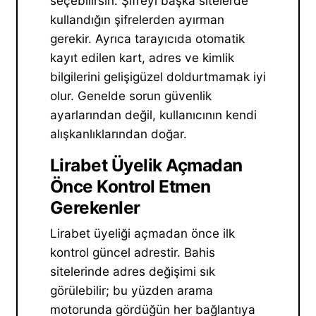
seçebilirsin. Şifreyi başka sitelerde
kullandığın şifrelerden ayırman
gerekir. Ayrıca tarayıcıda otomatik
kayıt edilen kart, adres ve kimlik
bilgilerini gelişigüzel doldurtmamak iyi
olur. Genelde sorun güvenlik
ayarlarından değil, kullanıcının kendi
alışkanlıklarından doğar.
Lirabet Üyelik Açmadan
Önce Kontrol Etmen
Gerekenler
Lirabet üyeliği açmadan önce ilk
kontrol güncel adrestir. Bahis
sitelerinde adres değişimi sık
görülebilir; bu yüzden arama
motorunda gördüğün her bağlantıya