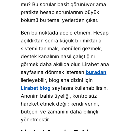
mu? Bu sorular basit görünüyor ama
pratikte hesap sorunlarının büyük
bölümü bu temel yerlerden çıkar.
Ben bu noktada acele etmem. Hesap
açıldıktan sonra küçük bir miktarla
sistemi tanımak, menüleri gezmek,
destek kanalının nasıl çalıştığını
görmek daha akıllıca olur. Lirabet ana
sayfasına dönmek istersen
buradan
ilerleyebilir, blog ana dizini için
Lirabet blog
sayfasını kullanabilirsin.
Anonim bahis üyeliği, kontrolsüz
hareket etmek değil; kendi verini,
bütçeni ve zamanını daha bilinçli
yönetmektir.