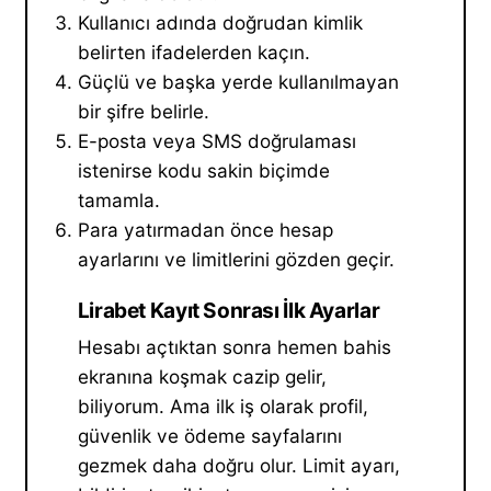
Kullanıcı adında doğrudan kimlik
belirten ifadelerden kaçın.
Güçlü ve başka yerde kullanılmayan
bir şifre belirle.
E-posta veya SMS doğrulaması
istenirse kodu sakin biçimde
tamamla.
Para yatırmadan önce hesap
ayarlarını ve limitlerini gözden geçir.
Lirabet Kayıt Sonrası İlk Ayarlar
Hesabı açtıktan sonra hemen bahis
ekranına koşmak cazip gelir,
biliyorum. Ama ilk iş olarak profil,
güvenlik ve ödeme sayfalarını
gezmek daha doğru olur. Limit ayarı,