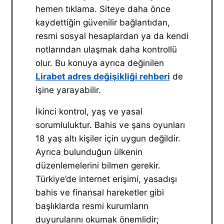
hemen tıklama. Siteye daha önce
kaydettiğin güvenilir bağlantıdan,
resmi sosyal hesaplardan ya da kendi
notlarından ulaşmak daha kontrollü
olur. Bu konuya ayrıca değinilen
Lirabet adres değişikliği rehberi
de
işine yarayabilir.
İkinci kontrol, yaş ve yasal
sorumluluktur. Bahis ve şans oyunları
18 yaş altı kişiler için uygun değildir.
Ayrıca bulunduğun ülkenin
düzenlemelerini bilmen gerekir.
Türkiye’de internet erişimi, yasadışı
bahis ve finansal hareketler gibi
başlıklarda resmi kurumların
duyurularını okumak önemlidir;