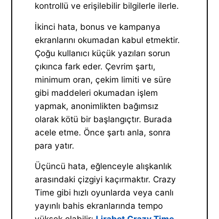
kontrollü ve erişilebilir bilgilerle ilerle.
İkinci hata, bonus ve kampanya
ekranlarını okumadan kabul etmektir.
Çoğu kullanıcı küçük yazıları sorun
çıkınca fark eder. Çevrim şartı,
minimum oran, çekim limiti ve süre
gibi maddeleri okumadan işlem
yapmak, anonimlikten bağımsız
olarak kötü bir başlangıçtır. Burada
acele etme. Önce şartı anla, sonra
para yatır.
Üçüncü hata, eğlenceyle alışkanlık
arasındaki çizgiyi kaçırmaktır. Crazy
Time gibi hızlı oyunlarda veya canlı
yayınlı bahis ekranlarında tempo
yüksek olabilir;
Lirabet Crazy Time