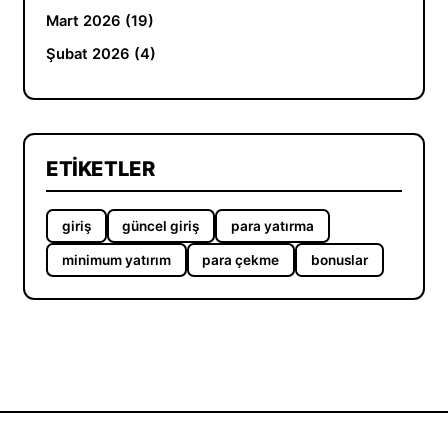
Mart 2026 (19)
Şubat 2026 (4)
ETIKETLER
giriş
güncel giriş
para yatırma
minimum yatırım
para çekme
bonuslar