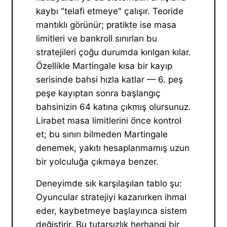
kaybı "telafi etmeye" çalışır. Teoride
mantıklı görünür; pratikte ise masa
limitleri ve bankroll sınırları bu
stratejileri çoğu durumda kırılgan kılar.
Özellikle Martingale kısa bir kayıp
serisinde bahsi hızla katlar — 6. peş
peşe kayıptan sonra başlangıç
bahsinizin 64 katına çıkmış olursunuz.
Lirabet masa limitlerini önce kontrol
et; bu sınırı bilmeden Martingale
denemek, yakıtı hesaplanmamış uzun
bir yolculuğa çıkmaya benzer.
Deneyimde sık karşılaşılan tablo şu:
Oyuncular stratejiyi kazanırken ihmal
eder, kaybetmeye başlayınca sistem
değiştirir. Bu tutarsızlık herhangi bir