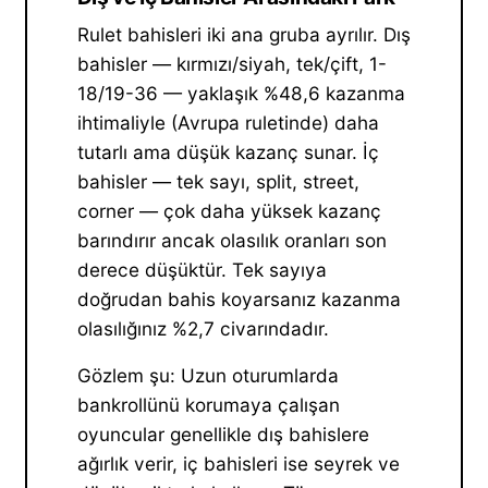
Rulet bahisleri iki ana gruba ayrılır. Dış
bahisler — kırmızı/siyah, tek/çift, 1-
18/19-36 — yaklaşık %48,6 kazanma
ihtimaliyle (Avrupa ruletinde) daha
tutarlı ama düşük kazanç sunar. İç
bahisler — tek sayı, split, street,
corner — çok daha yüksek kazanç
barındırır ancak olasılık oranları son
derece düşüktür. Tek sayıya
doğrudan bahis koyarsanız kazanma
olasılığınız %2,7 civarındadır.
Gözlem şu: Uzun oturumlarda
bankrollünü korumaya çalışan
oyuncular genellikle dış bahislere
ağırlık verir, iç bahisleri ise seyrek ve