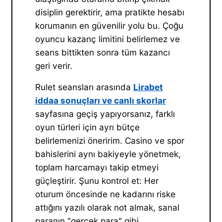
disiplin gerektirir, ama pratikte hesabı
korumanın en güvenilir yolu bu. Çoğu
oyuncu kazanç limitini belirlemez ve
seans bittikten sonra tüm kazancı
geri verir.
Rulet seansları arasında
Lirabet
iddaa sonuçları ve canlı skorlar
sayfasına geçiş yapıyorsanız, farklı
oyun türleri için ayrı bütçe
belirlemenizi öneririm. Casino ve spor
bahislerini aynı bakiyeyle yönetmek,
toplam harcamayı takip etmeyi
güçleştirir. Şunu kontrol et: Her
oturum öncesinde ne kadarını riske
attığını yazılı olarak not almak, sanal
paranın "gerçek para" gibi