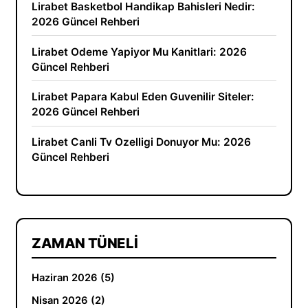
Lirabet Basketbol Handikap Bahisleri Nedir:
2026 Güncel Rehberi
Lirabet Odeme Yapiyor Mu Kanitlari: 2026
Güncel Rehberi
Lirabet Papara Kabul Eden Guvenilir Siteler:
2026 Güncel Rehberi
Lirabet Canli Tv Ozelligi Donuyor Mu: 2026
Güncel Rehberi
ZAMAN TÜNELI
Haziran 2026 (5)
Nisan 2026 (2)