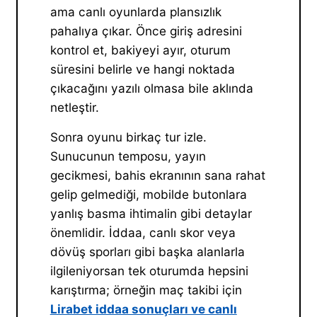
ama canlı oyunlarda plansızlık
pahalıya çıkar. Önce giriş adresini
kontrol et, bakiyeyi ayır, oturum
süresini belirle ve hangi noktada
çıkacağını yazılı olmasa bile aklında
netleştir.
Sonra oyunu birkaç tur izle.
Sunucunun temposu, yayın
gecikmesi, bahis ekranının sana rahat
gelip gelmediği, mobilde butonlara
yanlış basma ihtimalin gibi detaylar
önemlidir. İddaa, canlı skor veya
dövüş sporları gibi başka alanlarla
ilgileniyorsan tek oturumda hepsini
karıştırma; örneğin maç takibi için
Lirabet iddaa sonuçları ve canlı