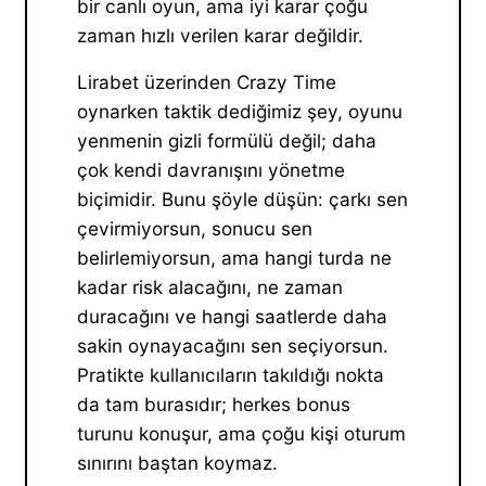
bir canlı oyun, ama iyi karar çoğu
zaman hızlı verilen karar değildir.
Lirabet üzerinden Crazy Time
oynarken taktik dediğimiz şey, oyunu
yenmenin gizli formülü değil; daha
çok kendi davranışını yönetme
biçimidir. Bunu şöyle düşün: çarkı sen
çevirmiyorsun, sonucu sen
belirlemiyorsun, ama hangi turda ne
kadar risk alacağını, ne zaman
duracağını ve hangi saatlerde daha
sakin oynayacağını sen seçiyorsun.
Pratikte kullanıcıların takıldığı nokta
da tam burasıdır; herkes bonus
turunu konuşur, ama çoğu kişi oturum
sınırını baştan koymaz.