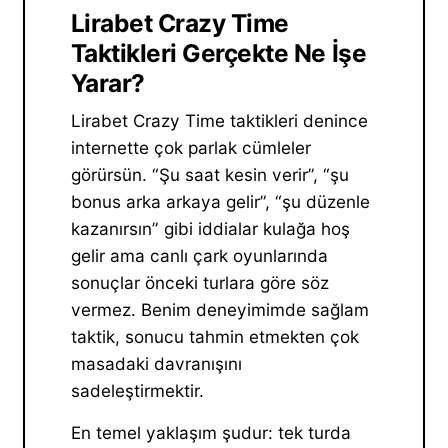
Lirabet Crazy Time
Taktikleri Gerçekte Ne İşe
Yarar?
Lirabet Crazy Time taktikleri denince
internette çok parlak cümleler
görürsün. “Şu saat kesin verir”, “şu
bonus arka arkaya gelir”, “şu düzenle
kazanırsın” gibi iddialar kulağa hoş
gelir ama canlı çark oyunlarında
sonuçlar önceki turlara göre söz
vermez. Benim deneyimimde sağlam
taktik, sonucu tahmin etmekten çok
masadaki davranışını
sadeleştirmektir.
En temel yaklaşım şudur: tek turda