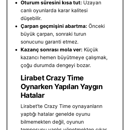
Oturum süresini kısa tut:
Uzayan
canlı oyunlarda karar kalitesi
düşebilir.
Çarpan geçmişini abartma:
Önceki
büyük çarpan, sonraki turun
sonucunu garanti etmez.
Kazanç sonrası mola ver:
Küçük
kazancı hemen büyütmeye çalışmak,
çoğu durumda dengeyi bozar.
Lirabet Crazy Time
Oynarken Yapılan Yaygın
Hatalar
Lirabet’te Crazy Time oynayanların
yaptığı hatalar genelde oyunu
bilmemekten değil, oyunun
temposunu yanlış yönetmekten çıkar.