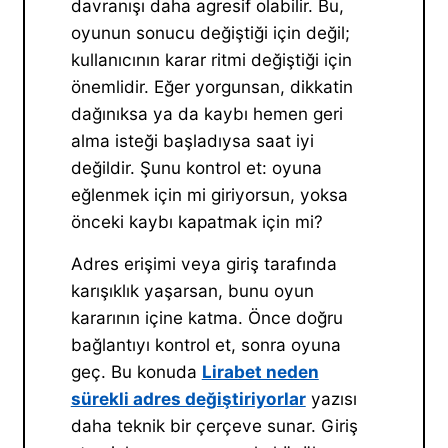
davranışı daha agresif olabilir. Bu,
oyunun sonucu değiştiği için değil;
kullanıcının karar ritmi değiştiği için
önemlidir. Eğer yorgunsan, dikkatin
dağınıksa ya da kaybı hemen geri
alma isteği başladıysa saat iyi
değildir. Şunu kontrol et: oyuna
eğlenmek için mi giriyorsun, yoksa
önceki kaybı kapatmak için mi?
Adres erişimi veya giriş tarafında
karışıklık yaşarsan, bunu oyun
kararının içine katma. Önce doğru
bağlantıyı kontrol et, sonra oyuna
geç. Bu konuda
Lirabet neden
sürekli adres değiştiriyorlar
yazısı
daha teknik bir çerçeve sunar. Giriş