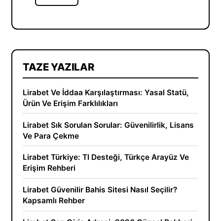
TAZE YAZILAR
Lirabet Ve İddaa Karşılaştırması: Yasal Statü,
Ürün Ve Erişim Farklılıkları
Lirabet Sık Sorulan Sorular: Güvenilirlik, Lisans
Ve Para Çekme
Lirabet Türkiye: Tl Desteği, Türkçe Arayüz Ve
Erişim Rehberi
Lirabet Güvenilir Bahis Sitesi Nasıl Seçilir?
Kapsamlı Rehber