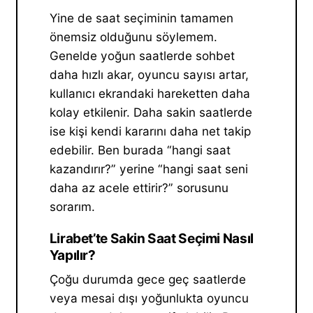
Yine de saat seçiminin tamamen
önemsiz olduğunu söylemem.
Genelde yoğun saatlerde sohbet
daha hızlı akar, oyuncu sayısı artar,
kullanıcı ekrandaki hareketten daha
kolay etkilenir. Daha sakin saatlerde
ise kişi kendi kararını daha net takip
edebilir. Ben burada “hangi saat
kazandırır?” yerine “hangi saat seni
daha az acele ettirir?” sorusunu
sorarım.
Lirabet’te Sakin Saat Seçimi Nasıl
Yapılır?
Çoğu durumda gece geç saatlerde
veya mesai dışı yoğunlukta oyuncu